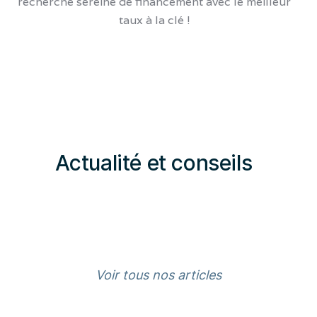
recherche sereine de financement avec le meilleur
taux à la clé !
Actualité et conseils
Blog
Voir tous nos articles