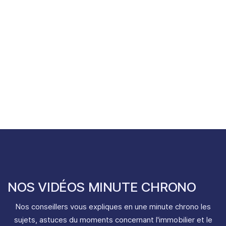
Répondre le plus précisement à chacune des
problématiques de nos clients, en trouvant la
solution adaptée aux différents profils sur le
Havre et ses alentours.
NOS VIDÉOS MINUTE CHRONO
Nos conseillers vous expliques en une minute chrono les
sujets, astuces du moments concernant l'immobilier et le