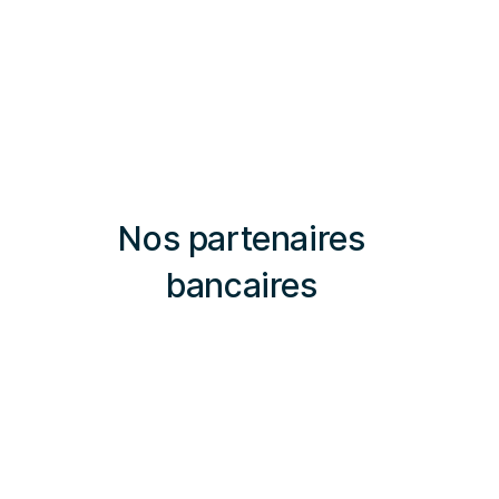
Le courtier vous fait économiser du temps
Nos partenaires
délais
d’obtention de prêt convenables
bancaires