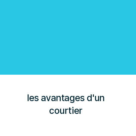
L’assurance prêt immobilier joue un rôle déterminant
puisque celle-ci protège l’emprunteur ou, le cas échéant,
chaque personne qui contracte un crédit immobilier.
En savoir plus
les avantages d'un
courtier