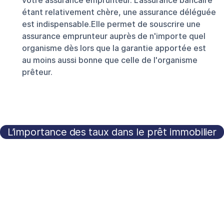
votre assurance emprunteur. L’assurance bancaire
étant relativement chère, une assurance déléguée
est indispensable.Elle permet de souscrire une
assurance emprunteur auprès de n'importe quel
organisme dès lors que la garantie apportée est
au moins aussi bonne que celle de l'organisme
prêteur.
L’importance des taux dans le prêt immobilier
Simuler un crédit immobilier permet d’obtenirs les
informations esentielles pour votre prêt et pouvoir
vous préparer au mieux à votre projet :
Votre capacité d’emprunt : il s’agit du montant que