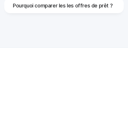
Pourquoi comparer les les offres de prêt ?
Quelle est l’utilité du prêt immobilier ?
Les prêts immobiliers sont destinés à financer :
Acquisition d'immeubles (appartements, maisons) à
usage d'habitation ou à usage professionnel et
résidentiel ;
Travaux de réparation, d'amélioration et d'entretien
des immeubles acquis;
Acquisition de terrains pour la construction de