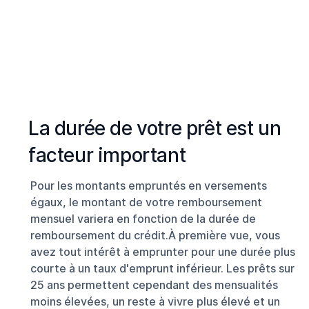
YMANCI pour obtenir le meilleur taux, peut vous faire
économiser de l'argent. Bien entendu, la constitution
d'un document clair et précis et l'optimisation de votre
situation d'emprunt avant de faire une demande de
financement est primordiale.
La durée de votre prêt est un
facteur important
Pour les montants empruntés en versements
égaux, le montant de votre remboursement
mensuel variera en fonction de la durée de
remboursement du crédit.À première vue, vous
avez tout intérêt à emprunter pour une durée plus
courte à un taux d'emprunt inférieur. Les prêts sur
25 ans permettent cependant des mensualités
moins élevées, un reste à vivre plus élevé et un