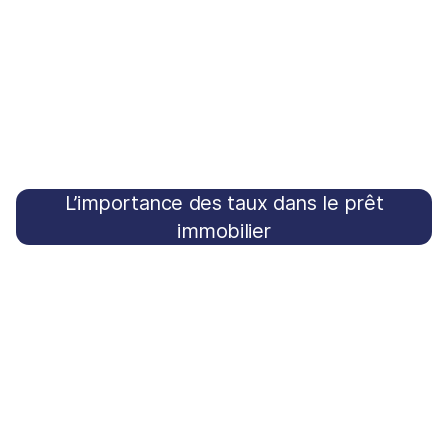
bâtiments à usage d'habitation ou à usage
professionnel et résidentiel.
Un prêt auprès de votre banque peut servir à financer
votre résidence principale ou secondaire, ou à réaliser
un investissement locatif.Un prêt immobilier
traditionnel peut être utilisé seul ou avec des prêts
complémentaires comme le PTZ (Prêt à Zéro). PTZ peut
L’importance des taux dans le prêt
vous proposer un financement sans intérêt pour une
immobilier
partie de votre acquisition.