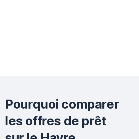
vous pouvez emprunter à la banque en fonction de vos
revenus et de vos charges.
Le montant de vos mensualités : selon le montant du
prêt, vous pouvez estimer celui des mensualités de
remboursement et ainsi mieux vous projeter sur votre
projet immobilier ;
Le montant de votre prêt : nous vous proposons
également, selon la mensualité maximale que vous
pouvez rembourser, de connaître le montant du prêt.
Pourquoi comparer
les offres de prêt
sur le Havre