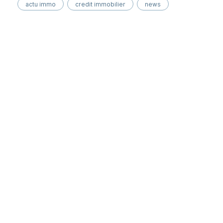
actu immo
credit immobilier
news
Ymanci Le Havre : votre partenaire pour un
financement immobilier sur mesure