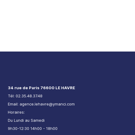
Prêt immobilier au Havre : des réductions de
taux signalent leur retour
34 rue de Paris 76600 LE HAVRE
Tél: 02.35.48.37.48
Email: agence.lehavre@ymanci.com
Horaires:
Du Lundi au Samedi
9h30-12:30 14h00 - 18h00